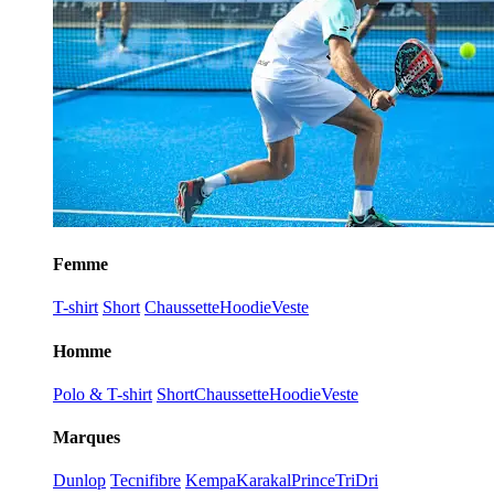
Femme
T-shirt
Short
Chaussette
Hoodie
Veste
Homme
Polo & T-shirt
Short
Chaussette
Hoodie
Veste
Marques
Dunlop
Tecnifibre
Kempa
Karakal
Prince
TriDri