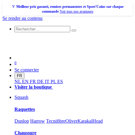
🏅
Meilleur prix garanti, remises permanentes et Sport'Coins sur chaque
commande
Voir tous nos avantages
Se rendre au contenu
0
Se connecter
FR
NL
EN
FR
DE
IT
PL
ES
Visiter la boutique
Squash
Raquettes
Dunlop
Harrow
Tecnifibre
Oliver
Karakal
Head
Chaussure