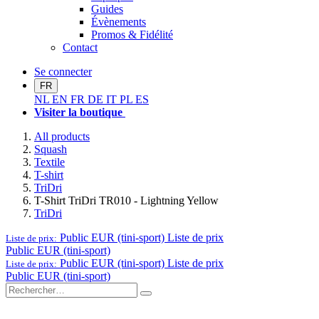
Guides
Évènements
Promos & Fidélité
Contact
Se connecter
FR
NL
EN
FR
DE
IT
PL
ES
Visiter la boutique
All products
Squash
Textile
T-shirt
TriDri
T-Shirt TriDri TR010 - Lightning Yellow
TriDri
Public EUR (tini-sport)
Liste de prix
Liste de prix:
Public EUR (tini-sport)
Public EUR (tini-sport)
Liste de prix
Liste de prix:
Public EUR (tini-sport)