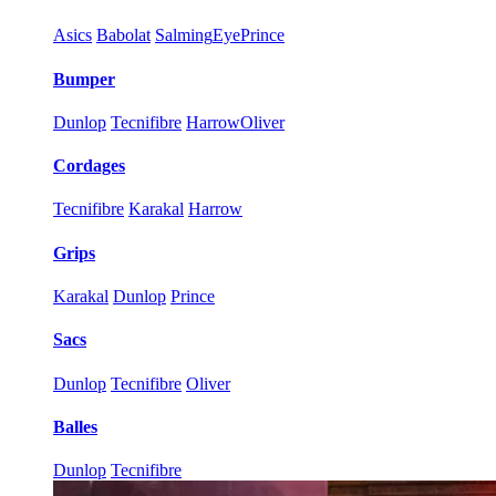
Asics
Babolat
Salming
Eye
Prince
Bumper
Dunlop
Tecnifibre
Harrow
Oliver
Cordages
Tecnifibre
Karakal
Harrow
Grips
Karakal
Dunlop
Prince
Sacs
Dunlop
Tecnifibre
Oliver
Balles
Dunlop
Tecnifibre