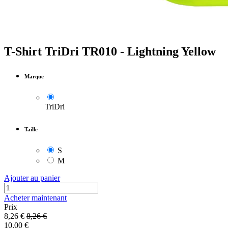
T-Shirt TriDri TR010 - Lightning Yellow
Marque
TriDri
Taille
S
M
Ajouter au panier
Acheter maintenant
Prix
8,26
€
8,26
€
10,00
€