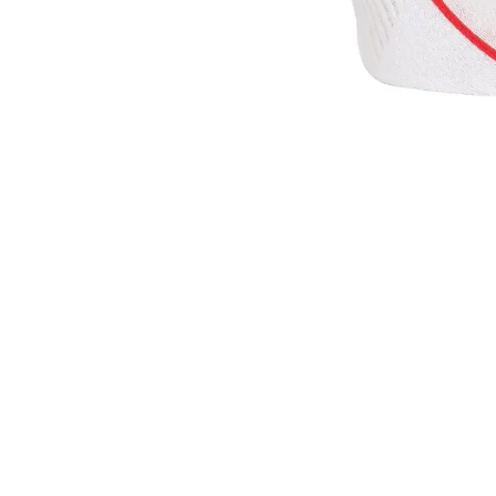
Copyright ©
TINI SPORT SRL
Franç