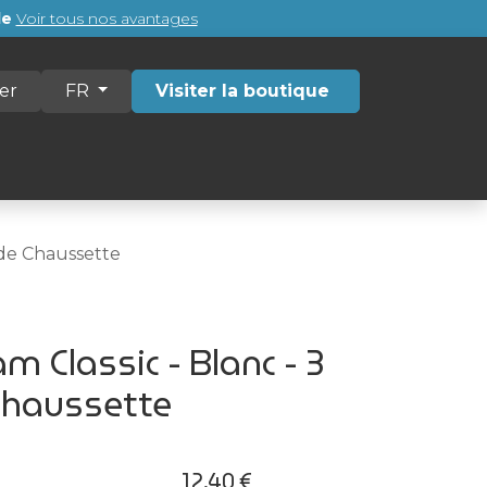
de
Voir tous nos avantages
er
Visiter la boutique
FR
Communauté
Contact
 de Chaussette
 Classic - Blanc - 3
Chaussette
12,40
€