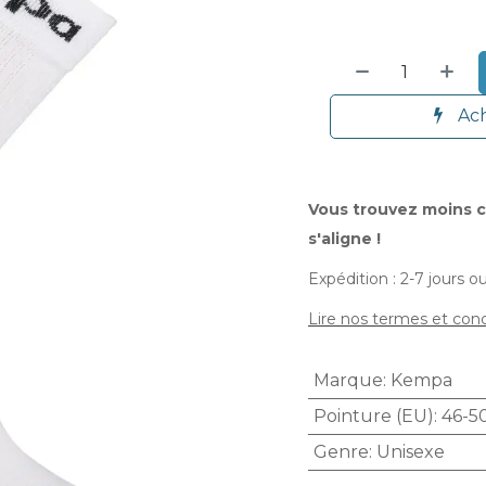
ique
Aide & Informations
les produits
Guide d'achat
sh
Livraison
Ach
l
Retours
etball
Contact
inton
CGV
Vous trouvez moins c
s
Cookies
ing
Termes et conditions
s'aligne !
Expédition : 2-7 jours o
Lire nos termes et cond
Tini Sport est une marque de
TINI SPORT SRL
.
Marque
:
Kempa
Pointure (EU)
:
46-5
Modes de livrais
Genre
:
Unisexe