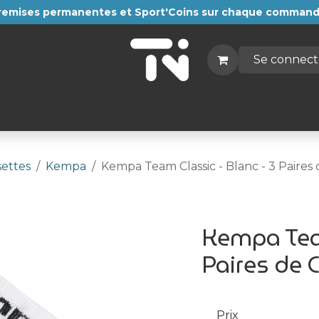
i, remises permanentes et Sport'Coins sur chaque comman
Se connect
Autres sports
Textiles
Compression
Cadeaux
ettes
Kempa
Kempa Team Classic - Blanc - 3 Paires
Kempa Team
Paires de 
Prix