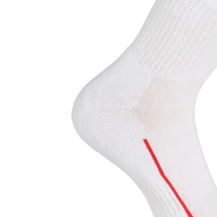
Bout
Tous 
Squa
Équipez votre passion.
Pade
Tout le sport, pour tous les
Racqu
joueurs.
Badm
Tenni
À propos de nous
Runn
Nos événements
Postulez ici !
Paiement sécurisé