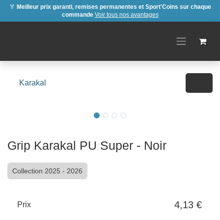
🏅
Meilleur prix garanti, remises permanentes et Sport'Coins sur chaque
commande
Voir tous nos avantages
Se rendre au contenu
Karakal
Grip Karakal PU Super - Noir
Collection 2025 - 2026
4,13
€
Prix