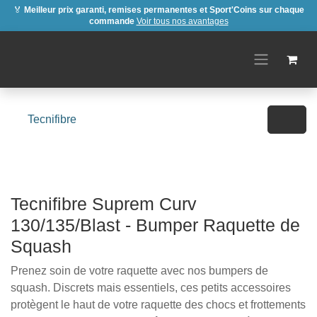
🏅
Meilleur prix garanti, remises permanentes et Sport'Coins
sur chaque commande
Voir tous nos avantages
Se rendre au contenu
Tecnifibre
Tecnifibre Suprem Curv
130/135/Blast - Bumper Raquette de
Squash
Prenez soin de votre raquette avec nos bumpers de
squash. Discrets mais essentiels, ces petits
accessoires protègent le haut de votre raquette des