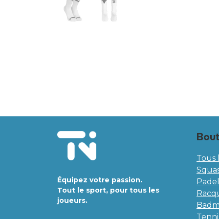
Bout
Tous 
Squa
Équipez votre passion.
Pade
Tout le sport, pour tous les
Racqu
joueurs.
Badm
Tenni