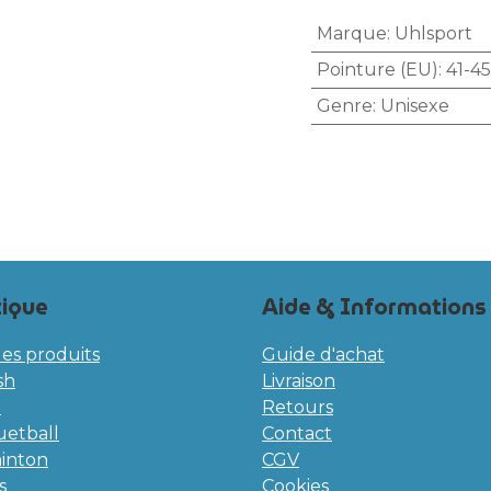
Marque
:
Uhlsport
Pointure (EU)
:
41-45
Genre
:
Unisexe
ique
Aide & Informations
les produits
Guide d'achat
sh
Livraison
l
Retours
etball
Contact
inton
CGV
s
Cookies