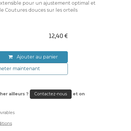
extensible pour un ajustement optimal et
le Coutures douces sur les orteils
12,40
€
Ajouter au panier
eter maintenant
her ailleurs ?
et on
Contactez-nous
uvrables
itions