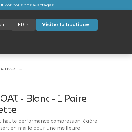
de
Voir tous nos avantages
er
Visiter la boutique
FR
Communauté
Contact
Chaussette
AT - Blanc - 1 Paire
ette
rt haute performance compression légère
Insert en maille pour une meilleure