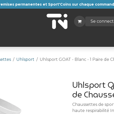
i, remises permanentes et Sport'Coins sur chaque comman
Se connect
Autres sports
Textiles
Compression
Cadeaux
ettes
Uhlsport
Uhlsport GOAT - Blanc - 1 Paire de 
Uhlsport GO
de Chauss
Chaussettes de spo
haute respirabilité 